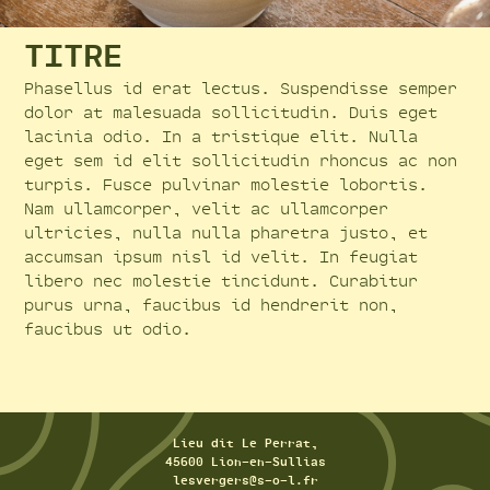
TITRE
Phasellus id erat lectus. Suspendisse semper
dolor at malesuada sollicitudin. Duis eget
lacinia odio. In a tristique elit. Nulla
eget sem id elit sollicitudin rhoncus ac non
turpis. Fusce pulvinar molestie lobortis.
Nam ullamcorper, velit ac ullamcorper
ultricies, nulla nulla pharetra justo, et
accumsan ipsum nisl id velit. In feugiat
libero nec molestie tincidunt. Curabitur
purus urna, faucibus id hendrerit non,
faucibus ut odio.
Lieu dit Le Perrat,
45600 Lion-en-Sullias
lesvergers@s-o-l.fr