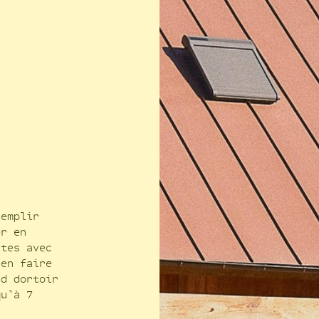
DE
SOL
remplir
er en
ites avec
 en faire
nd dortoir
qu’à 7